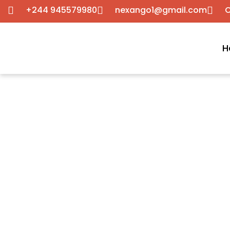
+244 945579980
nexango1@gmail.com
C
H